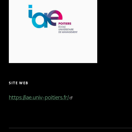
SITE WEB
https://iae.univ-poitiers.fr/