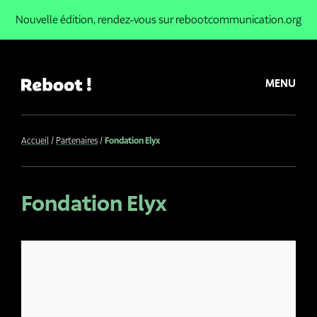
Nouvelle édition,
rendez-vous sur rebootcommunication.org
MENU
Accueil
Partenaires
Fondation Elyx
Fondation Elyx